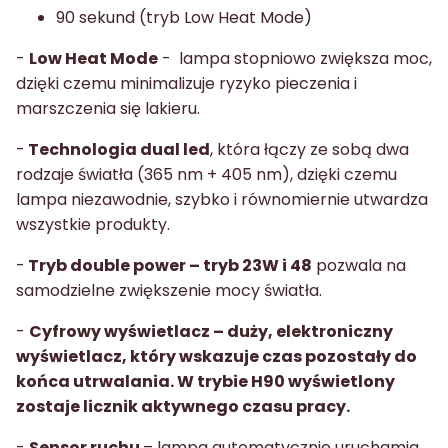
90 sekund (tryb Low Heat Mode)
-
Low Heat Mode
- lampa stopniowo zwiększa moc,
dzięki czemu minimalizuje ryzyko pieczenia i
marszczenia się lakieru.
-
Technologia dual led
, która łączy ze sobą dwa
rodzaje światła (365 nm + 405 nm), dzięki czemu
lampa niezawodnie, szybko i równomiernie utwardza
wszystkie produkty.
-
Tryb double power –
tryb 23W i 48
pozwala na
samodzielne zwiększenie mocy światła.
-
Cyfrowy wyświetlacz –
duży, elektroniczny
wyświetlacz, który wskazuje czas pozostały do
końca utrwalania. W trybie H90 wyświetlony
zostaje licznik aktywnego czasu pracy.
-
Sensor ruchu
– lampa automatycznie uruchamia