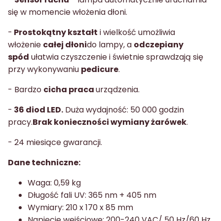
się w momencie włożenia dłoni.
-
Prostokątny kształt
i wielkość umożliwia
włożenie
całej dłoni
do lampy, a
odczepiany
spód
ułatwia czyszczenie i świetnie sprawdzają się
przy wykonywaniu
pedicure
.
- Bardzo
cicha praca
urządzenia.
-
36 diod LED.
Duża wydajność: 50 000 godzin
pracy.
Brak konieczności wymiany żarówek
.
- 24 miesiące gwarancji.
Dane techniczne:
Waga: 0,59 kg
Długość fali UV: 365 nm + 405 nm
Wymiary: 210 x 170 x 85 mm
Napięcie wejściowe: 200-240 VAC/ 50 Hz/60 Hz