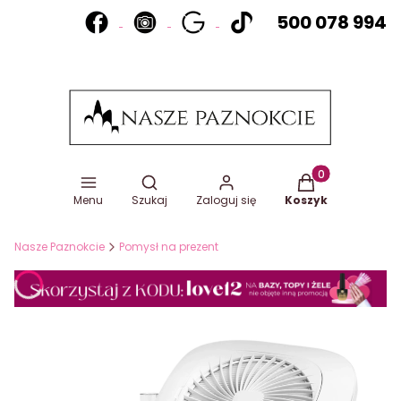
500 078 994
Otwórz wyszukiwarkę
Produkty w koszy
Menu
Szukaj
Zaloguj się
Koszyk
Nasze Paznokcie
Pomysł na prezent