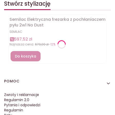
Stwórz stylizację
Semilac Elektryczna frezarka z pochłaniaczem
Okazja
pyłu 2w1 No Dust
SEMILAC
597,52 zł
Najniższa cena:
679,00 zł
-12%
Do koszyka
Linki w stopce
POMOC
Zwroty i reklamacje
Regulamin 2.0
Pytania i odpowiedzi
Regulamin