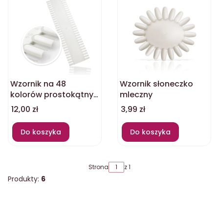
Wzornik na 48
Wzornik słoneczko
kolorów prostokątny
mleczny
mleczny
Cena
Cena
12,00 zł
3,99 zł
Do koszyka
Do koszyka
Strona
z 1
Produkty:
6