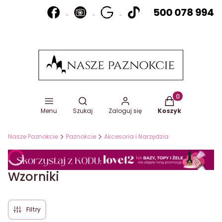
500 078 994
Otwórz wyszukiwarkę
Produkty w koszy
Menu
Szukaj
Zaloguj się
Koszyk
Nasze Paznokcie
Paznokcie
Akcesoria i Narzędzia
Wzorniki
Filtry