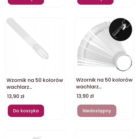
Wzornik na 50 kolorów
Wzornik na 50 kolorów
wachlarz
wachlarz
przeźroczysty
przezroczysty migdał
Cena
13,90 zł
Cena
13,90 zł
kwadrat
Do koszyka
Niedostępny