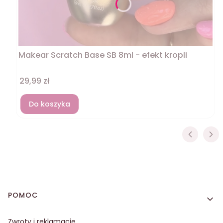
Makear Scratch Base SB 8ml - efekt kropli
Cena
29,99 zł
Do koszyka
Linki w stopce
POMOC
Zwroty i reklamacje