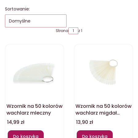
Lista produktów
Sortowanie:
Domyślne
Strona
z 1
Wzornik na 50 kolorów
Wzornik na 50 kolorów
wachlarz mleczny
wachlarz migdał
mleczny
Cena
Cena
14,99 zł
13,90 zł
Do koszyka
Do koszyka