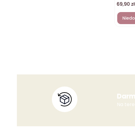
Cena
69,90 zł
Niedo
Darm
Na tere