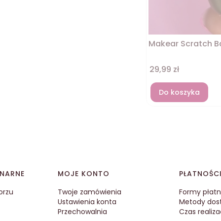
Makear Scratch Ba
Cena
29,99 zł
Do koszyka
ONARNE
MOJE KONTO
PŁATNOŚC
orzu
Twoje zamówienia
Formy płatn
Ustawienia konta
Metody dos
Przechowalnia
Czas realiz