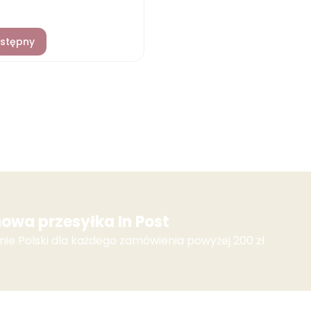
stępny
owa przesyłka In Post
nie Polski dla każdego zamówienia powyżej 200 zł