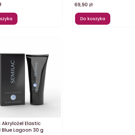
Cena
ł
69,90 zł
szyka
Do koszyka
 Akrylożel Elastic
l Blue Lagoon 30 g