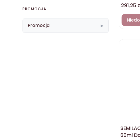
Cena
291,25 z
PROMOCJA
Niedo
Promocja
▶
SEMILAC
60ml Do