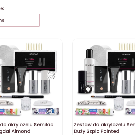
 produktów
e:
ne
do akrylożelu Semilac
Zestaw do akrylożelu Se
igdał Almond
Duży Szpic Pointed