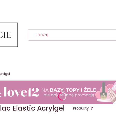
crylgel
ac Elastic Acrylgel
Produkty:
7