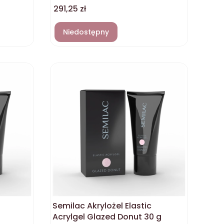
Cena
291,25 zł
Niedostępny
Semilac Akrylożel Elastic
g
Acrylgel Glazed Donut 30 g