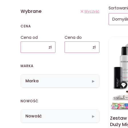
Lista
Sortowani
Wybrane
Wyczyść
Domyśl
CENA
Cena od
Cena do
zł
zł
MARKA
Marka
▶
NOWOŚĆ
Nowość
▶
Zestaw 
Duży M