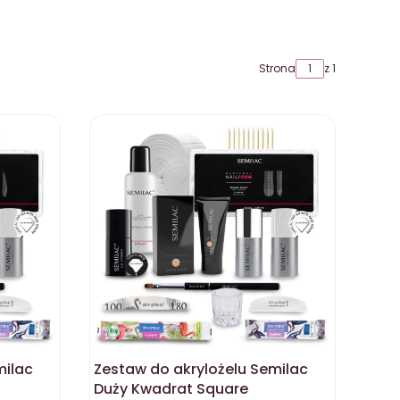
Strona
z 1
milac
Zestaw do akrylożelu Semilac
Duży Kwadrat Square