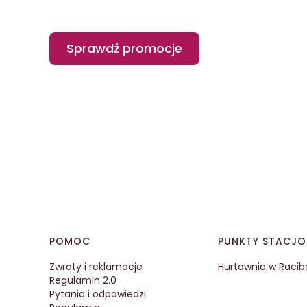
Sprawdź promocje
Linki w stopce
POMOC
PUNKTY STACJ
Zwroty i reklamacje
Hurtownia w Racib
Regulamin 2.0
Pytania i odpowiedzi