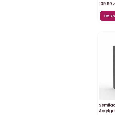
Cena
109,90 z
Do ko
Semilac
Acrylge