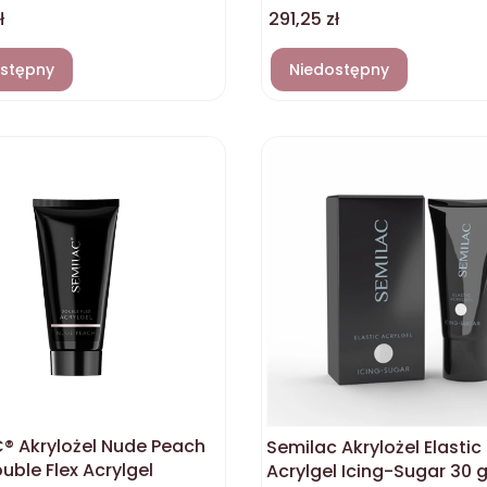
Cena
ł
291,25 zł
stępny
Niedostępny
® Akrylożel Nude Peach
Semilac Akrylożel Elastic
uble Flex Acrylgel
Acrylgel Icing-Sugar 30 