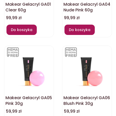
Makear Gelacryl GA01
Makear Gelacryl GA04
Clear 60g
Nude Pink 60g
Cena
Cena
99,99 zł
99,99 zł
Do koszyka
Do koszyka
Makear Gelacryl GA05
Makear Gelacryl GA06
Pink 30g
Blush Pink 30g
Cena
Cena
59,99 zł
59,99 zł