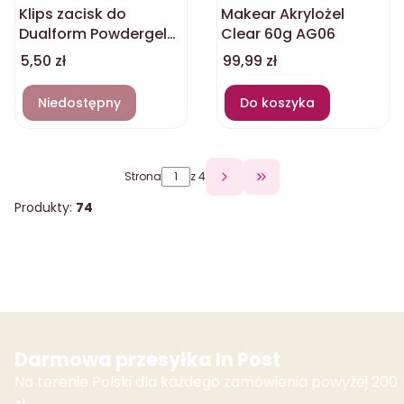
Klips zacisk do
Makear Akrylożel
Dualform Powdergel
Clear 60g AG06
plastikowy
Cena
Cena
5,50 zł
99,99 zł
przezroczysty DSF 1szt
Niedostępny
Do koszyka
Strona
z 4
Przejdź do ostatniej 
Produkty:
74
Darmowa przesyłka In Post
Na terenie Polski dla każdego zamówienia powyżej 200