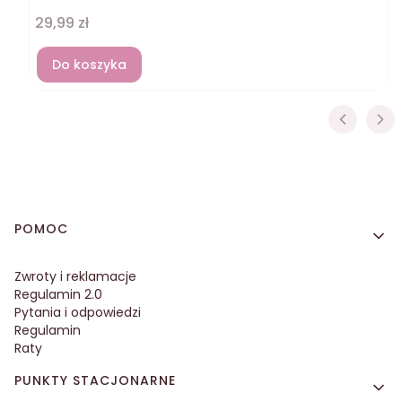
Cena
29,99 zł
Do koszyka
Linki w stopce
POMOC
Zwroty i reklamacje
Regulamin 2.0
Pytania i odpowiedzi
Regulamin
Raty
PUNKTY STACJONARNE