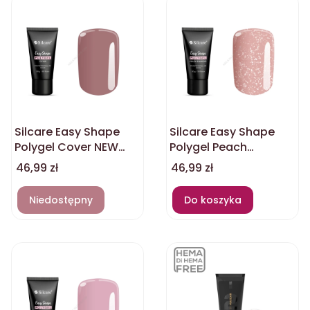
Silcare Easy Shape
Silcare Easy Shape
Polygel Cover NEW
Polygel Peach
30g
Diamond NEW 30g
Cena
Cena
46,99 zł
46,99 zł
Niedostępny
Do koszyka