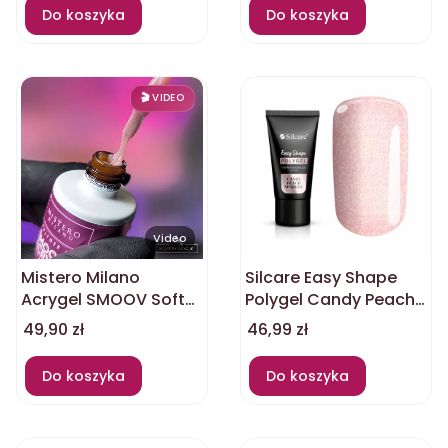
Do koszyka
Do koszyka
Video
Mistero Milano
Silcare Easy Shape
Acrygel SMOOV Soft
Polygel Candy Peach
peach 2096 12ml
Sparkle NEW 30g
Cena
Cena
49,90 zł
46,99 zł
Do koszyka
Do koszyka