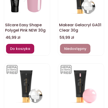
Silcare Easy Shape
Makear Gelacryl GA01
Polygel Pink NEW 30g
Clear 30g
Cena
Cena
46,99 zł
59,99 zł
Do koszyka
Niedostępny