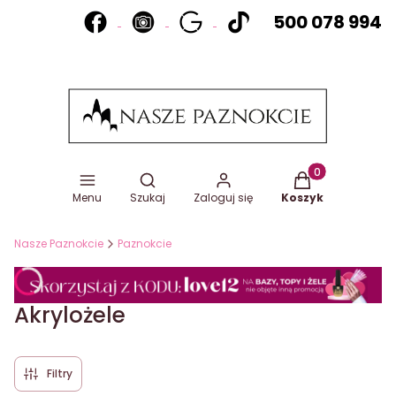
500 078 994
Otwórz wyszukiwarkę
Produkty w koszy
Menu
Szukaj
Zaloguj się
Koszyk
Nasze Paznokcie
Paznokcie
Akrylożele
Filtry