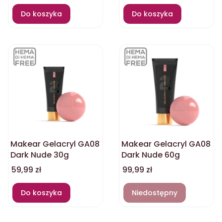
Do koszyka
Do koszyka
Makear Gelacryl GA08
Makear Gelacryl GA08
Dark Nude 30g
Dark Nude 60g
Cena
Cena
59,99 zł
99,99 zł
Do koszyka
Niedostępny