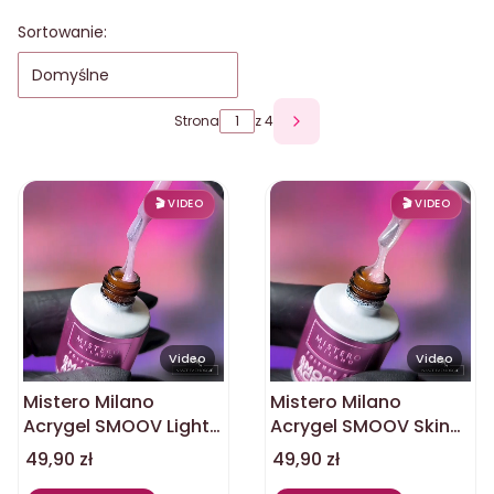
Lista produktów
Sortowanie:
Domyślne
Strona
z 4
Następne produkty
Video
Video
Mistero Milano
Mistero Milano
Acrygel SMOOV Light
Acrygel SMOOV Skin
pink 2094 12ml
tone 2095 12ml
Cena
Cena
49,90 zł
49,90 zł