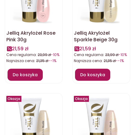
Jelliq Akrylożel Rose
Jelliq Akrylożel
Pink 30g
Sparkle Beige 30g
21,59 zł
21,59 zł
Cena regularna:
23,99 zł
-10%
Cena regularna:
23,99 zł
-10%
Najniższa cena:
21,35 zł
--1%
Najniższa cena:
21,35 zł
--1%
Do koszyka
Do koszyka
Okazja
Okazja