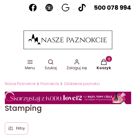
500 078 994
Otwórz wyszukiwarkę
Produkty w koszy
Menu
Szukaj
Zaloguj się
Koszyk
Nasze Paznokcie
Paznokcie
Zdobienie paznokci
Stamping
Filtry