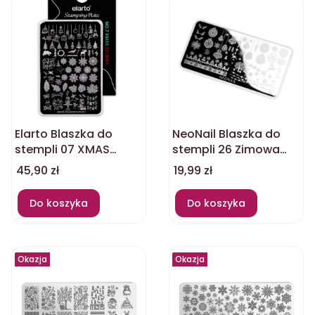
Elarto Blaszka do
NeoNail Blaszka do
stempli 07 XMAS
stempli 26 Zimowa
STORIES
Świąteczna
Cena
Cena
45,90 zł
19,99 zł
Do koszyka
Do koszyka
Okazja
Okazja