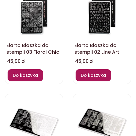
Elarto Blaszka do
Elarto Blaszka do
stempli 03 Floral Chic
stempli 02 Line Art
Cena
Cena
45,90 zł
45,90 zł
Do koszyka
Do koszyka