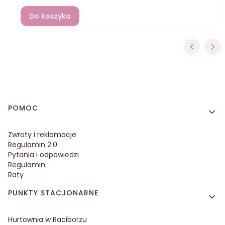
Do koszyka
Linki w stopce
POMOC
Zwroty i reklamacje
Regulamin 2.0
Pytania i odpowiedzi
Regulamin
Raty
PUNKTY STACJONARNE
Hurtownia w Raciborzu