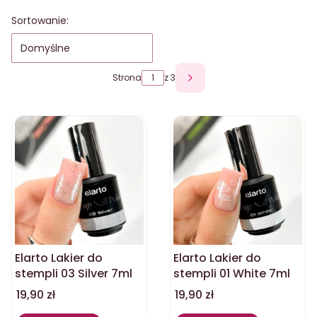
Lista produktów
Sortowanie:
Domyślne
Strona
z 3
Następne produkty
Elarto Lakier do
Elarto Lakier do
stempli 03 Silver 7ml
stempli 01 White 7ml
Cena
Cena
19,90 zł
19,90 zł