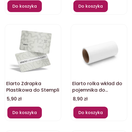
Do koszyka
Do koszyka
Elarto Zdrapka
Elarto rolka wkład do
Plastikowa do Stempli
pojemnika do
czyszczenia stempli
Cena
Cena
5,90 zł
8,90 zł
Do koszyka
Do koszyka