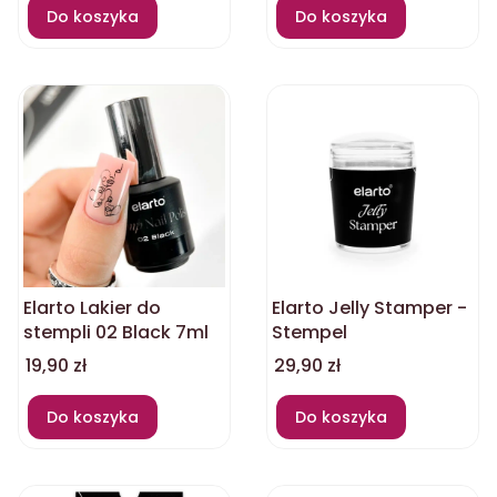
Do koszyka
Do koszyka
Elarto Lakier do
Elarto Jelly Stamper -
stempli 02 Black 7ml
Stempel
Cena
Cena
19,90 zł
29,90 zł
Do koszyka
Do koszyka