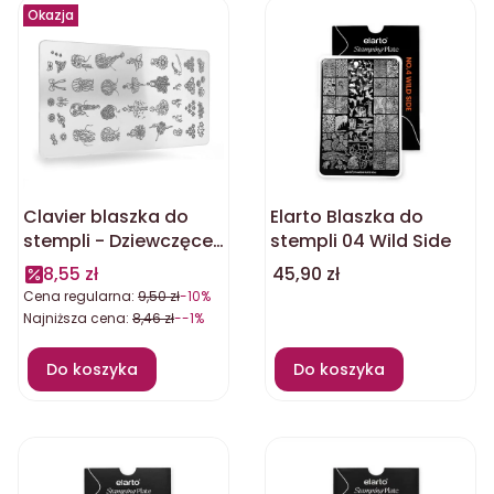
Okazja
Clavier blaszka do
Elarto Blaszka do
stempli - Dziewczęce
stempli 04 Wild Side
Wzory
Cena
8,55 zł
45,90 zł
Cena regularna:
9,50 zł
-10%
Najniższa cena:
8,46 zł
--1%
Do koszyka
Do koszyka