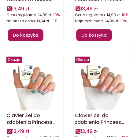
artGel Bella 5g
artGel Cinderella 5g
13,49 zł
13,49 zł
Cena regularna:
14,99 zł
-10%
Cena regularna:
14,99 zł
-10%
Najniższa cena:
13,34 zł
--1%
Najniższa cena:
14,99 zł
-10%
Do koszyka
Do koszyka
Okazja
Okazja
Clavier Żel do
Clavier Żel do
zdobienia Princess
zdobienia Princess
artGel Fiona 5g
artGel Jasmine 5g
13,49 zł
13,49 zł