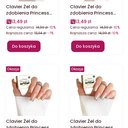
Clavier Żel do
Clavier Żel do
zdobienia Princess
zdobienia Princess
artGel Ariel 5g
artGel Aurora 5g
13,49 zł
13,49 zł
Cena regularna:
14,99 zł
-10%
Cena regularna:
14,99 zł
-10%
Najniższa cena:
13,34 zł
--1%
Najniższa cena:
14,99 zł
-10%
Do koszyka
Do koszyka
Okazja
Okazja
Clavier Żel do
Clavier Żel do
zdobienia Princess
zdobienia Princess