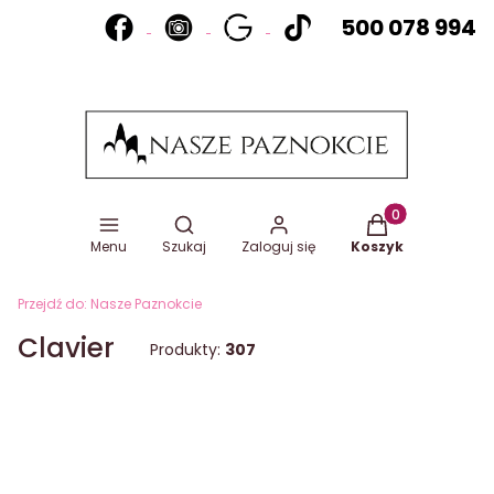
500 078 994
Otwórz wyszukiwarkę
Produkty w koszy
Menu
Szukaj
Zaloguj się
Koszyk
Przejdź do:
Nasze Paznokcie
Clavier
Produkty:
307