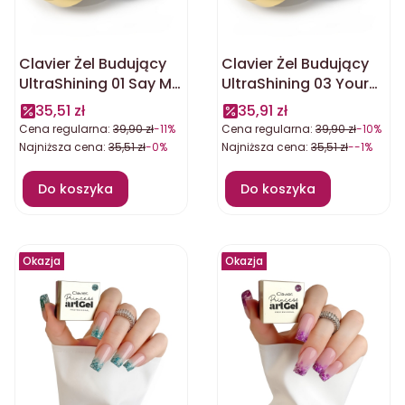
Clavier Żel Budujący
Clavier Żel Budujący
UltraShining 01 Say My
UltraShining 03 Your
Name 30g
Bestie 30g
35,51 zł
35,91 zł
Cena regularna:
39,90 zł
-11%
Cena regularna:
39,90 zł
-10%
Najniższa cena:
35,51 zł
-0%
Najniższa cena:
35,51 zł
--1%
Do koszyka
Do koszyka
Okazja
Okazja