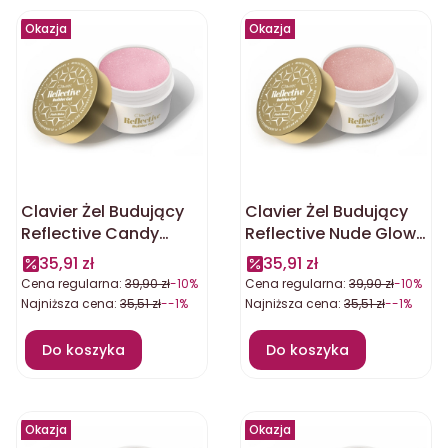
Okazja
Okazja
Clavier Żel Budujący
Clavier Żel Budujący
Reflective Candy
Reflective Nude Glow
Delight 30g
30g
35,91 zł
35,91 zł
Cena regularna:
39,90 zł
-10%
Cena regularna:
39,90 zł
-10%
Najniższa cena:
35,51 zł
--1%
Najniższa cena:
35,51 zł
--1%
Do koszyka
Do koszyka
Okazja
Okazja