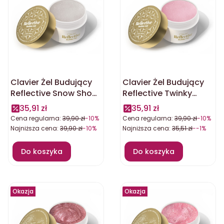
Clavier Żel Budujący
Clavier Żel Budujący
Reflective Snow Show
Reflective Twinky
30g
Pinky 30g
35,91 zł
35,91 zł
Cena regularna:
39,90 zł
-10%
Cena regularna:
39,90 zł
-10%
Najniższa cena:
39,90 zł
-10%
Najniższa cena:
35,51 zł
--1%
Do koszyka
Do koszyka
Okazja
Okazja