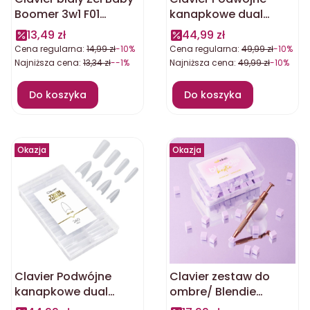
Boomer 3w1 F01
kanapkowe dual
Sublime white French
formy 2w1 ballerina
13,49 zł
44,99 zł
Cena regularna:
14,99 zł
-10%
Cena regularna:
49,99 zł
-10%
Najniższa cena:
13,34 zł
--1%
Najniższa cena:
49,99 zł
-10%
Do koszyka
Do koszyka
Okazja
Okazja
Clavier Podwójne
Clavier zestaw do
kanapkowe dual
ombre/ Blendie
formy 2w1 owal
Bestie/ aplikator/