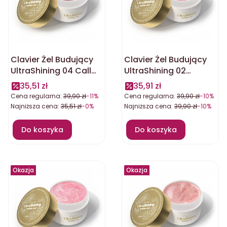
Clavier Żel Budujący
Clavier Żel Budujący
UltraShining 04 Call
UltraShining 02
Me Queen 30g
Principessa 30g
35,51 zł
35,91 zł
Cena regularna:
39,90 zł
-11%
Cena regularna:
39,90 zł
-10%
Najniższa cena:
35,51 zł
-0%
Najniższa cena:
39,90 zł
-10%
Do koszyka
Do koszyka
Okazja
Okazja