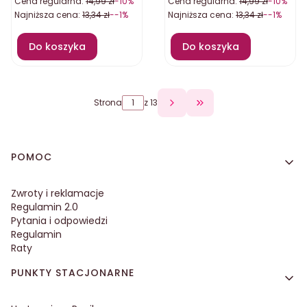
Cena regularna:
14,99 zł
-10%
Cena regularna:
14,99 zł
-10%
Najniższa cena:
13,34 zł
--1%
Najniższa cena:
13,34 zł
--1%
Do koszyka
Do koszyka
Strona
z 13
Przejdź do ostatniej 
Linki w stopce
POMOC
Zwroty i reklamacje
Regulamin 2.0
Pytania i odpowiedzi
Regulamin
Raty
PUNKTY STACJONARNE