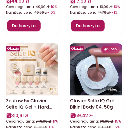
44,99 zł
17,99 zł
Violet-Rose + 100
Cena regularna:
49,99 zł
-10%
Cena regularna:
19,99 zł
-10%
gąbeczek
Najniższa cena:
49,99 zł
-10%
Najniższa cena:
17,79 zł
--1%
Do koszyka
Do koszyka
Okazja
Okazja
Video
Zestaw 5x Clavier
Clavier Selfe IQ Gel
Selfe IQ Gel + Hard
Bikini Body 04, 50g
Base + Top Diamond
310,61 zł
59,42 zł
Cena regularna:
349,00 zł
-11%
Cena regularna:
69,90 zł
-15%
Najniższa cena:
310,61 zł
-0%
Najniższa cena:
69,90 zł
-15%