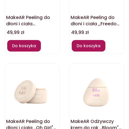
MakeAR Peeling do
MakeAR Peeling do
dłoni i ciała
dłoni i ciała ,,Freedom"
,,Goddess" 200ml
200ml
Cena
Cena
49,99 zł
49,99 zł
Do koszyka
Do koszyka
MakeAR Peeling do
MakeAR Odżywczy
dłoni i ciała ,,Oh Girl"
krem do rąk ,,Bloom"