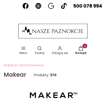
500 078 994
Otwórz wyszukiwarkę
Produkty w koszy
Menu
Szukaj
Zaloguj się
Koszyk
Przejdź do:
Nasze Paznokcie
Makear
Produkty:
370