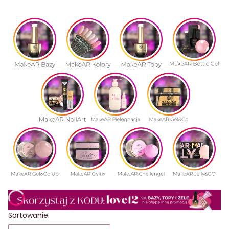
Lista produktów
Sortowanie: