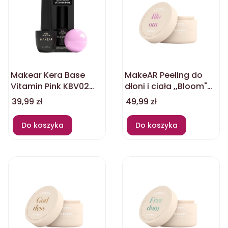
Makear Kera Base
MakeAR Peeling do
Vitamin Pink KBV02
dłoni i ciała ,,Bloom"
8ml
200ml
Cena
Cena
39,99 zł
49,99 zł
Do koszyka
Do koszyka