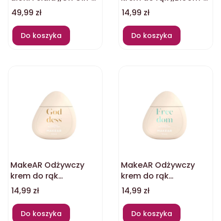
200ml
50ml
Cena
Cena
49,99 zł
14,99 zł
Do koszyka
Do koszyka
MakeAR Odżywczy
MakeAR Odżywczy
krem do rąk
krem do rąk
,,Goddess" 50ml
,,Freedom" 50ml
Cena
Cena
14,99 zł
14,99 zł
Do koszyka
Do koszyka