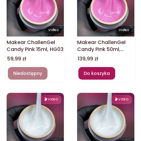
Video
Video
Makear ChallenGel
Makear ChallenGel
Candy Pink 15ml, HG03
Candy Pink 50ml,
HG03
Cena
Cena
59,99 zł
139,99 zł
Niedostępny
Do koszyka