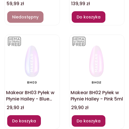
HG02
HG02
Cena
Cena
59,99 zł
139,99 zł
Niedostępny
Do koszyka
Makear BH03 Pyłek w
Makear BH02 Pyłek w
Płynie Hailey - Blue
Płynie Hailey - Pink 5ml
5ml
Cena
Cena
29,90 zł
29,90 zł
Do koszyka
Do koszyka