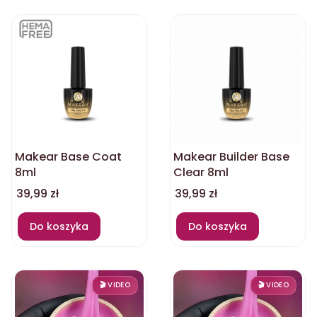
Makear Base Coat
Makear Builder Base
8ml
Clear 8ml
Cena
Cena
39,99 zł
39,99 zł
Do koszyka
Do koszyka