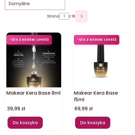
Domyślne
Strona
z 16
Następne produkty
-12% Z KODEM: LOVE12
-12% Z KODEM: LOVE12
Makear Kera Base 8ml
Makear Kera Base
15ml
Cena
Cena
39,99 zł
69,99 zł
Do koszyka
Do koszyka