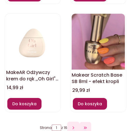
MakeAR Odżywczy
Makear Scratch Base
krem do rąk ,,Oh Girl"
SB 8ml - efekt kropli
50ml
Cena
14,99 zł
Cena
29,99 zł
Do koszyka
Do koszyka
Strona
z 16
Przejdź do ostatniej 