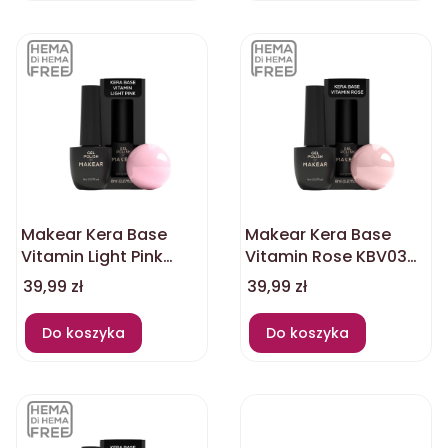
Makear Kera Base
Makear Kera Base
Vitamin Light Pink
Vitamin Rose KBV03
KBV01 8ml
8ml
Cena
Cena
39,99 zł
39,99 zł
Do koszyka
Do koszyka