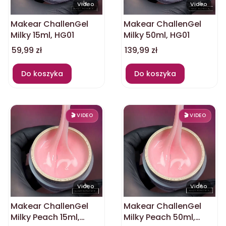
Video
Video
Makear ChallenGel
Makear ChallenGel
Milky 15ml, HG01
Milky 50ml, HG01
Cena
Cena
59,99 zł
139,99 zł
Do koszyka
Do koszyka
Video
Video
Makear ChallenGel
Makear ChallenGel
Milky Peach 15ml,
Milky Peach 50ml,