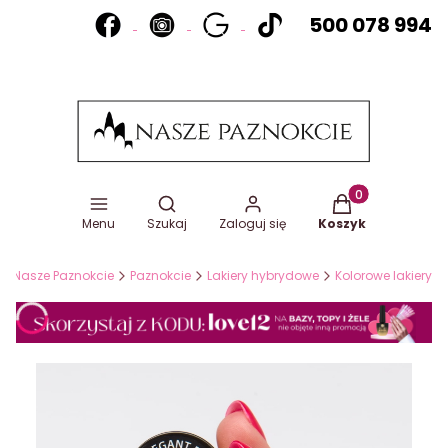
500 078 994
Otwórz wyszukiwarkę
Produkty w koszy
Menu
Szukaj
Zaloguj się
Koszyk
Nasze Paznokcie
Paznokcie
Lakiery hybrydowe
Kolorowe lakiery