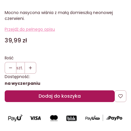
Mocno nasycona wiśnia z małą domieszką neonowej
czerwieni.
Przejdź do pełnego opisu
Cena
39,99 zł
Ilość
szt.
Dostępność:
na wyczerpaniu
Dodaj do koszyka